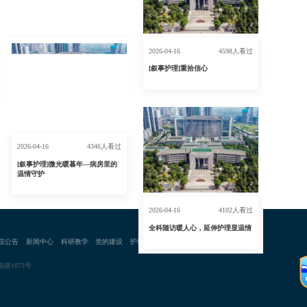
2026-04-16
5608人看过
2026-04-16
4598人看过
[叙事护理]倾听岁月心声，温暖孤
[叙事护理]重拾信心
独心房
2026-04-16
4346人看过
[叙事护理]微光暖暮年—病房里的
温情守护
2026-04-16
4102人看过
全科随访暖人心，延伸护理显温情
院公告
新闻中心
科研教学
党的建设
护理天地
人才招聘
健康体检
路1073号