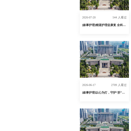
2026-07-20
544 人看过
[叙事护理]精湛护理促康复 全科守护暖人心
2026-06-17
2709 人看过
[叙事护理]以心为灯，守护“肝”净人生