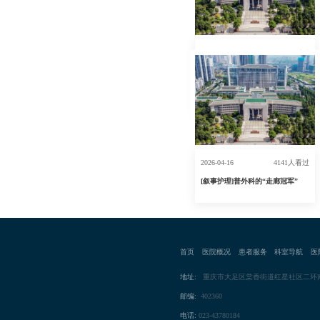
2026-06-17
2616人看过
[叙事护理]倾听，让疼痛有了出口
—一例腭咽成形术后患者的叙事护
理
2026-04-16
4141人看过
[叙事护理]普外科的“走廊冠军”
首页
医院概况
患者服务
科室导航
医
地址:
重庆市大足区棠香街道红星社区二环南
邮编:
402360
电话:
023-43780184