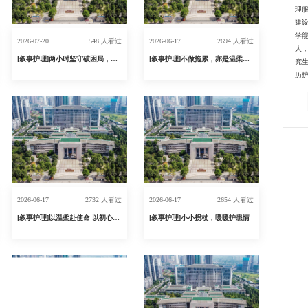
理
建
学能
2026-07-20
548 人看过
2026-06-17
2694 人看过
人，
[叙事护理]两小时坚守破困局，磁导航置管护青春
[叙事护理]不做拖累，亦是温柔—一例独居老年患者的叙事护理
究生
历护
2026-06-17
2732 人看过
2026-06-17
2654 人看过
[叙事护理]以温柔赴使命 以初心护安康
[叙事护理]小小拐杖，暖暖护患情