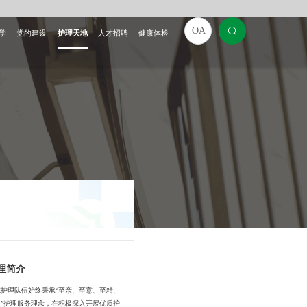
OA
学
党的建设
护理天地
人才招聘
健康体检
理简介
院护理队伍始终秉承“至亲、至意、至精、
微”护理服务理念，在积极深入开展优质护