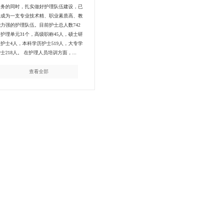
服务的同时，扎实做好护理队伍建设，已
设成为一支专业技术精、职业素质高、教
力强的护理队伍。目前护士总人数742
护理单元31个，高级职称45人，硕士研
护士4人，本科学历护士519人，大专学
士218人。 在护理人员培训方面，...
查看全部