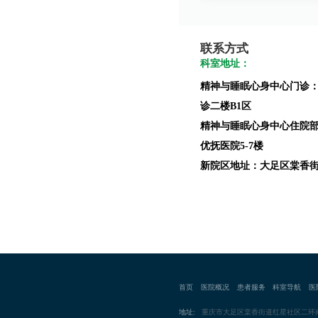
的个体和团体心理治疗。
1
联系方式
科室地址：
精神与睡眠心身中心门诊
诊二楼B1区
精神与睡眠心身中心住院
优抚医院5-7楼
新院区地址：大足区棠香街
首页
医院概况
患者服务
科室导航
医
地址:
重庆市大足区棠香街道红星社区二环南