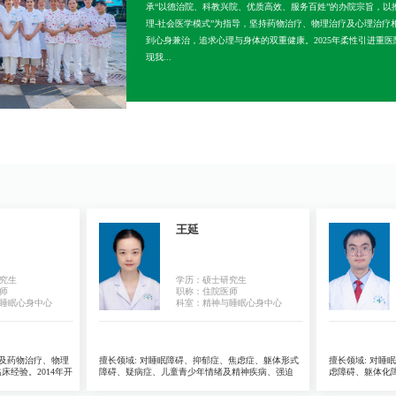
承“以德治院、科教兴院、优质高效、服务百姓”的办院宗旨，以
理-社会医学模式”为指导，坚持药物治疗、物理治疗及心理治疗
到心身兼治，追求心理与身体的双重健康。2025年柔性引进重
现我...
王延
究生
学历：硕士研究生
师
职称：住院医师
睡眠心身中心
科室：精神与睡眠心身中心
及药物治疗、物理
擅长领域:
对睡眠障碍、抑郁症、焦虑症、躯体形式
擅长领域:
对睡眠
经验。2014年开
障碍、疑病症、儿童青少年情绪及精神疾病、强迫
虑障碍、躯体化
，多次参加国内外知
症、精神分裂症、双相情感障碍等疾病的诊治有一定
汗、乏力）等疾
流派知识进行整合式
经验，擅长中西医结合治疗睡眠心身类疾病。
1