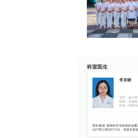
科室医生
曹婉
李东晓
学历：硕士研究生
学历：硕士研
职称：主治医师
职称：住院医
科室：精神与睡眠心身中心
科室：精神与
疾
擅长领域:
1、擅长抑郁症、焦虑障碍、双相情感障
擅长领域:
精神科常见疾病的诊断
子
碍、精神分裂症、睡眠障碍等疾病的诊疗。 2、擅长
治疗和心理治疗方法，有较丰富临床
情绪障碍与人际关系的心理咨询及治疗。
始从事心理辅导与咨询实务工作
1
名专家培训课程，能熟练运用各