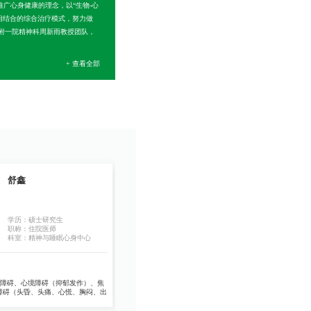
推广心身健康的理念，以“生物-心
相结合的综合治疗模式，努力做
医附一院精神科周新雨教授团队，
+ 查看全部
舒鑫
谭力
学历：硕士研究生
职称：住院医师
职称：主任护师
科室：精神与睡眠心身中心
科室：精神与睡眠心身中心
障碍、心境障碍（抑郁发作）、焦
擅长领域:
擅长抑郁症、焦虑症、强迫症等疾病的心
障碍（头昏、头痛、心慌、胸闷、出
理治疗。擅长儿童青少年心理问题的心理治疗，对婚
病的诊治有经验。
恋情感、职业学业压力、亲子关系等方面的心理咨询
有丰富的临床经验。