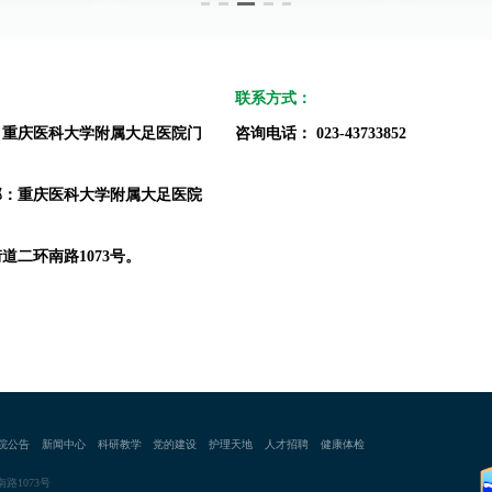
1
联系方式：
：重庆医科大学附属大足医院门
咨询电话： 023-43733852
部：重庆医科大学附属大足医院
道二环南路1073号。
院公告
新闻中心
科研教学
党的建设
护理天地
人才招聘
健康体检
路1073号