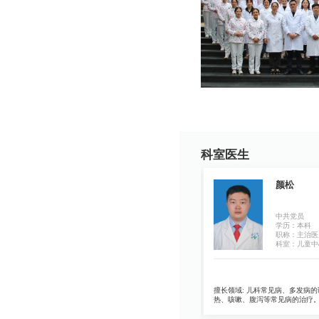
科室医生
王文静
颜松
中共党员
学历：本科
学历：本科
职称：主治医师
职称：主治医
科室：儿童中心
科室：儿童中
，
擅长领域:
对儿童及新生儿常见疾病、危重症有丰富
擅长领域:
儿科常见病、多发病的
危
的临床经验，擅长儿童支气管哮喘疾病的诊治。
热、咳嗽、腹泻等常见病的治疗
1
1