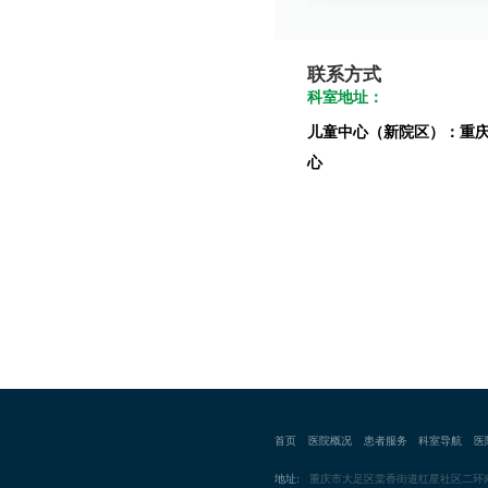
联系方式
科室地址：
儿童中心（新院区）：重
心
首页
医院概况
患者服务
科室导航
医
地址:
重庆市大足区棠香街道红星社区二环南