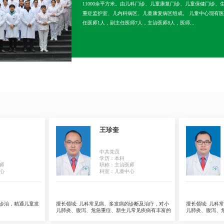
11000余平方米。由儿科门诊、儿童康复门诊、儿童保健门诊
重症监护室、儿内科病区、儿童康复病区组成。 儿童中心现有医
任医师1人，副主任医师7人，主治医师8人，医师...
王珍奎
中共党员
学历：本科
师
职称：主治医师
心
科室：儿童中心
诊治，精通儿童发
擅长领域:
儿科常见病、多发病的诊断及治疗，对小
擅长领域:
儿科常
。
儿肺炎、腹泻、危急重症、新生儿常见疾病有丰富的
儿肺炎、腹泻、
临床经验。
临床经验。
1
1