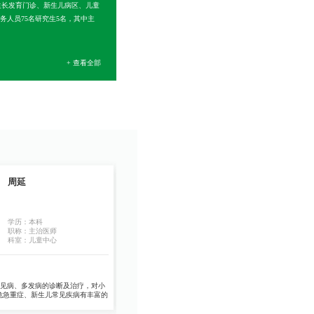
、生长发育门诊、新生儿病区、儿童
务人员75名研究生5名，其中主
+ 查看全部
周延
王廷婷
学历：本科
学历：本科
职称：主治医师
职称：主治医师
科室：儿童中心
科室：儿童中心
见病、多发病的诊断及治疗，对小
擅长领域:
儿童发热、咳嗽、吼喘、腹泻、腹痛、过
危急重症、新生儿常见疾病有丰富的
敏等常见病诊疗，儿童支气管镜检查等。
1