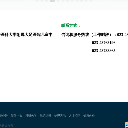
联系方式：
庆医科大学附属大足医院儿童中
咨询和服务热线（
工作时段
）
：
023-4
023-43763196
023-43733865
院公告
新闻中心
科研教学
党的建设
护理天地
人才招聘
健康体检
路1073号