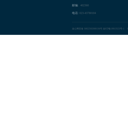
邮编:
402360
电话:
023-43780184
渝公网安备 50022502000156号
渝ICP备19015523号-1
Co