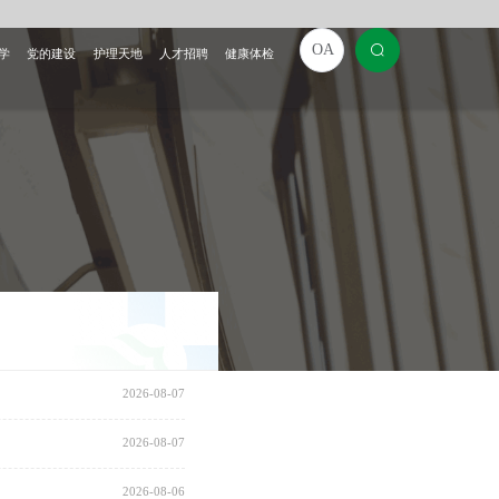
OA
学
党的建设
护理天地
人才招聘
健康体检
2026-08-07
2026-08-07
2026-08-06