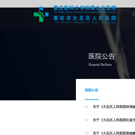
医院公告
Hospital Bulletin
医院公告
01
关于《大足区人民医院经颅
02
关于《大足区人民医院红蓝
03
关于《大足区人民医院智能