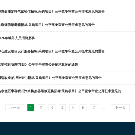
胞寿命测定呼气试验仪招标/采购项目》公平竞争审查公开征求意见的通告
化碳细胞培养箱招标/采购项目》公平竞争审查公开征求意见的通告
026年编外人员招聘启事
中心建设项目设计服务招标/采购项目》公平竞争审查公开征求意见的通告
床垫招标/采购项目》公平竞争审查公开征求意见的通告
络改造(内网WIFI)招标/采购项目》公平竞争审查公开征求意见的通告
热水低区半容积式汽水换热器维修更换招标/采购项目》公平竞争审查公开征求意见的
1
2
3
4
5
6
7
...
上一页
下一页